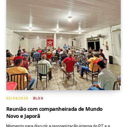
g
o
b
k
t
r
o
e
t
a
k
e
m
r
)
02/04/2025
BLOG
Reunião com companheirada de Mundo
Novo e Japorã
Momento para discutir a reorganização interna do PT e a