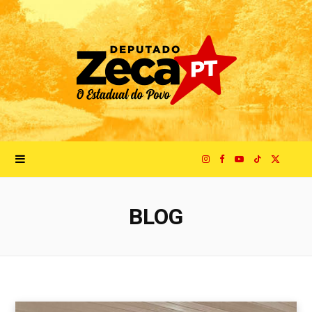
I
F
Y
T
X
n
a
o
i
(
BLOG
s
c
u
k
T
t
e
T
T
w
a
b
u
o
i