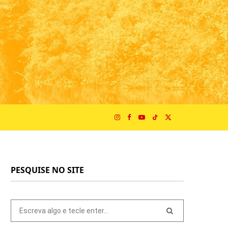
I
F
Y
T
X
n
a
o
i
(
PESQUISE NO SITE
s
c
u
k
T
t
e
T
T
w
Pesquisar
por:
a
b
u
o
i