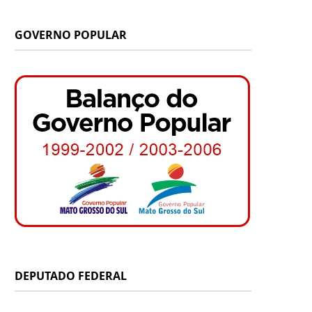
g
o
b
k
t
GOVERNO POPULAR
r
o
e
t
a
k
e
m
r
)
DEPUTADO FEDERAL