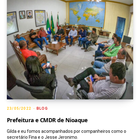
g
o
b
k
t
r
o
e
t
a
k
e
m
r
)
23/05/2022
BLOG
Prefeitura e CMDR de Nioaque
Gilda e eu fomos acompanhados por companheiros como o
secretário Fina e o Jesse Jeronimo.