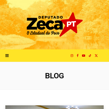
I
F
Y
T
X
n
a
o
i
(
BLOG
s
c
u
k
T
t
e
T
T
w
a
b
u
o
i