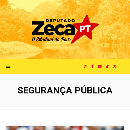
I
F
Y
T
X
n
a
o
i
(
SEGURANÇA PÚBLICA
s
c
u
k
T
t
e
T
T
w
a
b
u
o
i