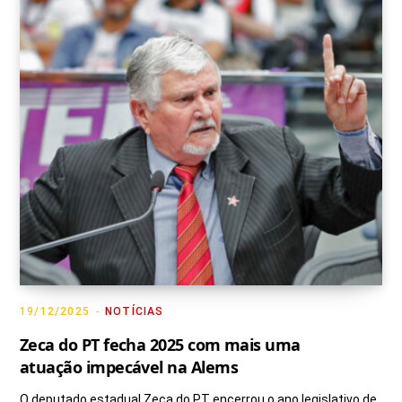
g
o
b
k
t
r
o
e
t
a
k
e
m
r
)
19/12/2025
NOTÍCIAS
Zeca do PT fecha 2025 com mais uma
atuação impecável na Alems
O deputado estadual Zeca do PT encerrou o ano legislativo de