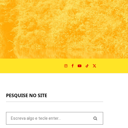
I
F
Y
T
X
n
a
o
i
(
PESQUISE NO SITE
s
c
u
k
T
t
e
T
T
w
Pesquisar
por:
a
b
u
o
i