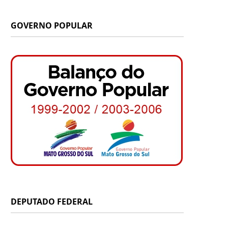
g
o
b
k
t
GOVERNO POPULAR
r
o
e
t
a
k
e
m
r
)
DEPUTADO FEDERAL