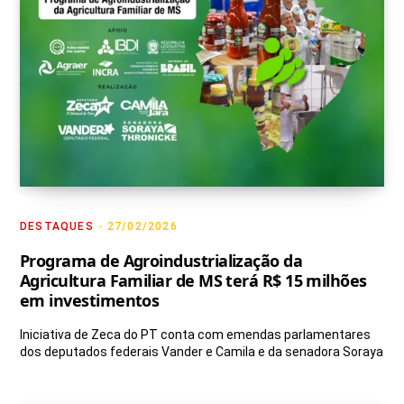
g
o
b
k
t
r
o
e
t
a
k
e
m
r
)
DESTAQUES
27/02/2026
Programa de Agroindustrialização da
Agricultura Familiar de MS terá R$ 15 milhões
em investimentos
Iniciativa de Zeca do PT conta com emendas parlamentares
dos deputados federais Vander e Camila e da senadora Soraya