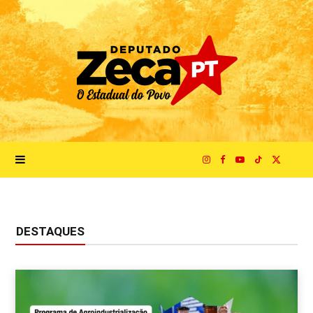
I
F
Y
T
X
n
a
o
i
(
DESTAQUES
s
c
u
k
T
t
e
T
T
w
a
b
u
o
i