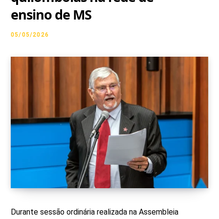
ensino de MS
g
o
b
k
t
05/05/2026
r
o
e
t
a
k
e
m
r
)
Durante sessão ordinária realizada na Assembleia