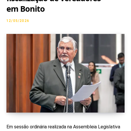
em Bonito
g
o
b
k
t
12/05/2026
r
o
e
t
a
k
e
m
r
)
Em sessão ordinária realizada na Assembleia Legislativa